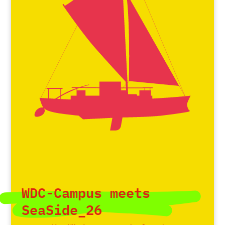
WDC-Campus meets
SeaSide_26