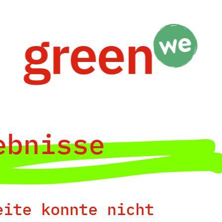
ebnisse
eite konnte nicht