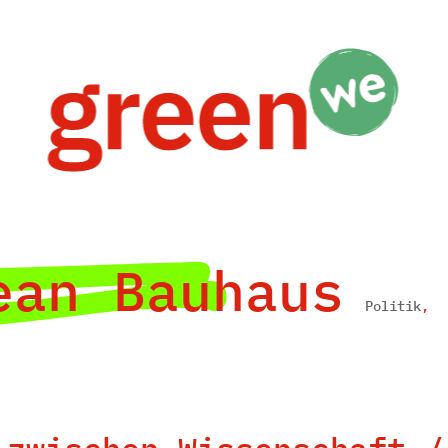
ean Bauhaus
Politik
,