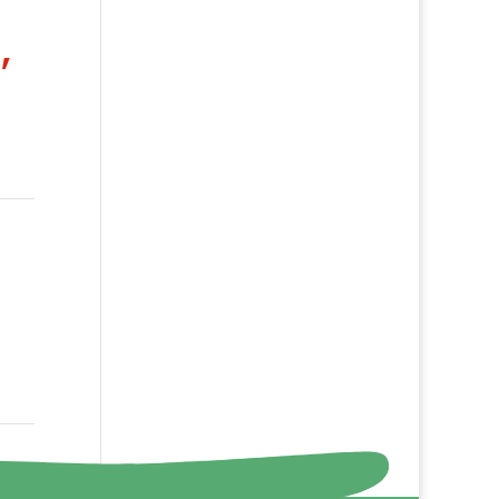
,
ons
→